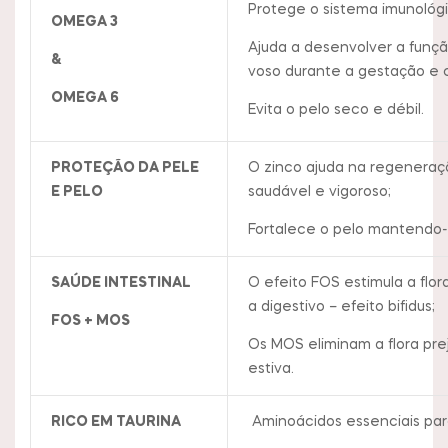
Protege o sistema imunológ
OMEGA 3
Ajuda a desenvolver a funçã
&
voso durante a gestação e 
OMEGA 6
Evita o pelo seco e débil.
PROTEÇÃO DA PELE
O zinco ajuda na regenera
E PELO
saudável e vigoroso;
Fortalece o pelo mantendo-o
SAÚDE INTESTINAL
O efeito FOS estimula a flor
a digestivo – efeito bifidus;
FOS + MOS
Os MOS eliminam a flora prej
estiva.
RICO EM TAURINA
Aminoácidos essenciais par