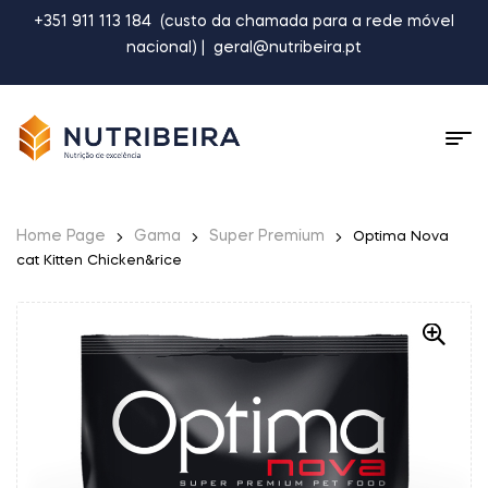
+351 911 113 184
(custo da chamada para a rede móvel
nacional) |
geral@nutribeira.pt
Home Page
Gama
Super Premium
Optima Nova
cat Kitten Chicken&rice